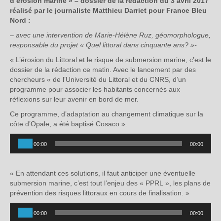
d’érosion marine » – dossier de la rédaction du 3 avril 2017
réalisé par le journaliste Matthieu Darriet pour France Bleu
Nord :
– avec une intervention de Marie-Hélène Ruz, géomorphologue,
responsable du projet « Quel littoral dans cinquante ans? »-
« L’érosion du Littoral et le risque de submersion marine, c’est le
dossier de la rédaction ce matin. Avec le lancement par des
chercheurs « de l’Université du Littoral et du CNRS, d’un
programme pour associer les habitants concernés aux
réflexions sur leur avenir en bord de mer.
Ce programme, d’adaptation au changement climatique sur la
côte d’Opale, a été baptisé Cosaco ».
Lecteur
00:00
00:00
audio
« En attendant ces solutions, il faut anticiper une éventuelle
submersion marine, c’est tout l’enjeu des « PPRL », les plans de
prévention des risques littoraux en cours de finalisation. »
Lecteur
00:00
00:00
audio